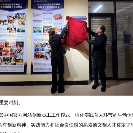
重要时刻。
est365中国官方网站创新员工工作模式、强化实践育人环节的生
具有创新精神、实践能力和社会责任感的高素质文创人才奠定了