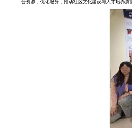
合资源，优化服务，推动社区文化建设与人才培养质