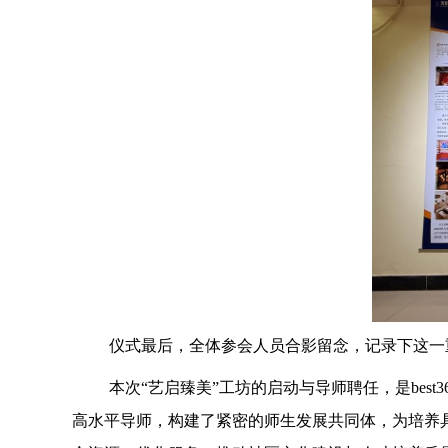
仪式最后，全体参会人员合影留念，记录下这一
本次
“艺启臻美”工坊的启动与导师聘任，是​b
高水平导师，构建了紧密的师生发展共同体，为培养