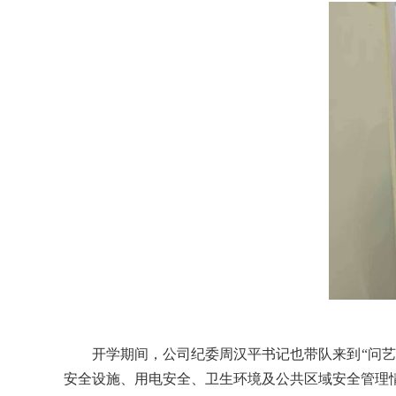
开学期间，公司纪委周汉平书记也带队来到
“问
安全设施、用电安全、卫生环境及公共区域安全管理