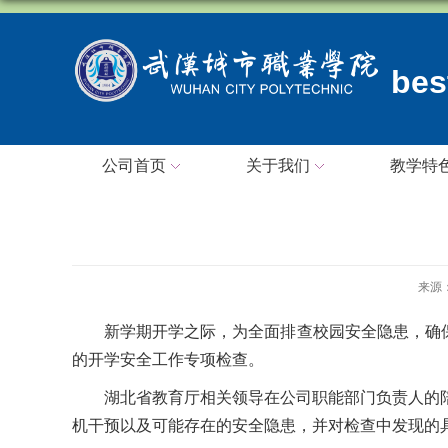
be
公司首页
关于我们
教学特
来源：
新学期开学之际，为全面排查校园安全隐患，确保员
的开学安全工作专项检查。
湖北省教育厅相关领导在公司职能部门负责人的
机干预以及可能存在的安全隐患，并对检查中发现的