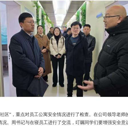
艺社区”，重点对员工公寓安全情况进行了检查。在公司领导老师
情况。周书记与在寝员工进行了交流，叮嘱同学们要增强安全意