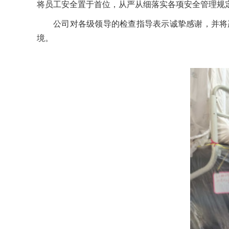
将员工安全置于首位，从严从细落实各项安全管理规
公司对各级领导的检查指导表示诚挚感谢，并将
境。